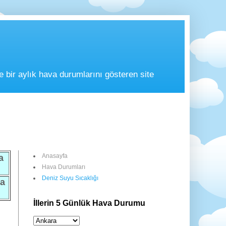
 bir aylık hava durumlarını gösteren site
Anasayfa
a
Hava Durumları
Deniz Suyu Sıcaklığı
va
İllerin 5 Günlük Hava Durumu