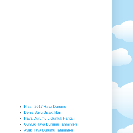
Nisan 2017 Hava Durumu
Deniz Suyu Sıcaklıkları
Hava Durumu 5 Günlük Haritalı
Günlük Hava Durumu Tahminleri
Aylık Hava Durumu Tahminleri