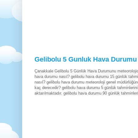
Gelibolu 5 Gunluk Hava Durumu
Çanakkale Gelibolu 5 Günlük Hava Durumunu meteorolojide
hava durumu nasıl? gelibolu hava durumu 15 günlük tahminl
nasıl? gelibolu hava durumu meteoroloji genel müdürlüğün
kaç derecedir? gelibolu hava durumu 5 günlük tahminlerini 
aktarılmaktadır. gelibolu hava durumu 90 günlük tahminler