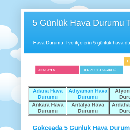
5 Günlük Hava Durumu T
Hava Durumu il ve ilçelerin 5 günlük hava du
H
ANA SAYFA
DENIZSUYU SICAKLIĞI
G
Adana Hava
Adıyaman Hava
Afyon
Durumu
Durumu
Dur
Ankara Hava
Antalya Hava
Ardaha
Durumu
Durumu
Dur
Gökçeada 5 Günlük Hava Duru