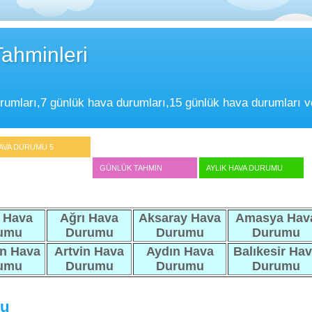
ahminleri
rumları,7 günlük hava durumları,15 günlük hava durumları ve
AVA DURUMU 5
ÜNLÜK
GÜNLÜK TAHMIN
AYLIK HAVA DURUMU
 Hava
Ağrı Hava
Aksaray Hava
Amasya Hav
umu
Durumu
Durumu
Durumu
n Hava
Artvin Hava
Aydın Hava
Balıkesir Ha
umu
Durumu
Durumu
Durumu
mu