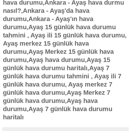
hava durumu,Ankara - Ayaş hava durmu
nasıl?,Ankara - Ayaş'da hava
durumu,Ankara - Ayaş'ın hava
durumu,Ayaş 15 günlük hava durumu
tahmini , Ayaş ili 15 günlük hava durumu,
Ayaş merkez 15 günlük hava
durumu,Ayaş Merkez 15 günlük hava
durumu,Ayaş hava durumu,Ayaş 15
günlük hava durumu haritalı,Ayaş 7
günlük hava durumu tahmini , Ayaş ili 7
günlük hava durumu, Ayaş merkez 7
günlük hava durumu,Ayaş Merkez 7
günlük hava durumu,Ayaş hava
durumu,Ayaş 7 günlük hava durumu
haritalı