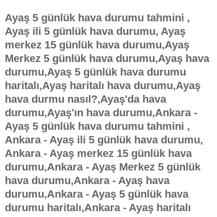
Ayaş 5 günlük hava durumu tahmini ,
Ayaş ili 5 günlük hava durumu, Ayaş
merkez 15 günlük hava durumu,Ayaş
Merkez 5 günlük hava durumu,Ayaş hava
durumu,Ayaş 5 günlük hava durumu
haritalı,Ayaş haritalı hava durumu,Ayaş
hava durmu nasıl?,Ayaş'da hava
durumu,Ayaş'ın hava durumu,Ankara -
Ayaş 5 günlük hava durumu tahmini ,
Ankara - Ayaş ili 5 günlük hava durumu,
Ankara - Ayaş merkez 15 günlük hava
durumu,Ankara - Ayaş Merkez 5 günlük
hava durumu,Ankara - Ayaş hava
durumu,Ankara - Ayaş 5 günlük hava
durumu haritalı,Ankara - Ayaş haritalı