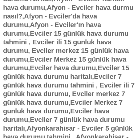
hava durumu,Afyon - Evciler hava durmu
nasıl?,Afyon - Evciler'da hava
durumu,Afyon - Evciler'ın hava
durumu,Evciler 15 günlük hava durumu
tahmini , Evciler ili 15 günlük hava
durumu, Evciler merkez 15 günlük hava
durumu,Evciler Merkez 15 günlük hava
durumu,Evciler hava durumu,Evciler 15
günlük hava durumu haritalı,Evciler 7
günlük hava durumu tahmini , Evciler ili 7
günlük hava durumu, Evciler merkez 7
günlük hava durumu,Evciler Merkez 7
günlük hava durumu,Evciler hava
durumu,Evciler 7 günlük hava durumu
haritalı,Afyonkarahisar - Evciler 5 günlük
hava durumu tahmini , Afyonkarahisar -