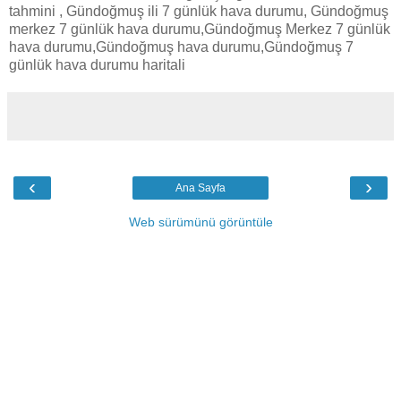
tahmini , Gündoğmuş ili 7 günlük hava durumu, Gündoğmuş
merkez 7 günlük hava durumu,Gündoğmuş Merkez 7 günlük
hava durumu,Gündoğmuş hava durumu,Gündoğmuş 7
günlük hava durumu haritali
‹
›
Ana Sayfa
Web sürümünü görüntüle