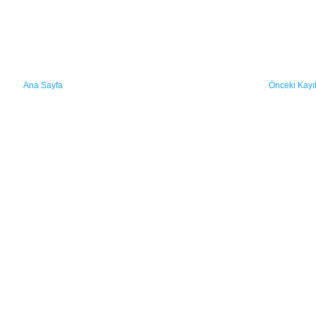
Ana Sayfa
Önceki Kayı