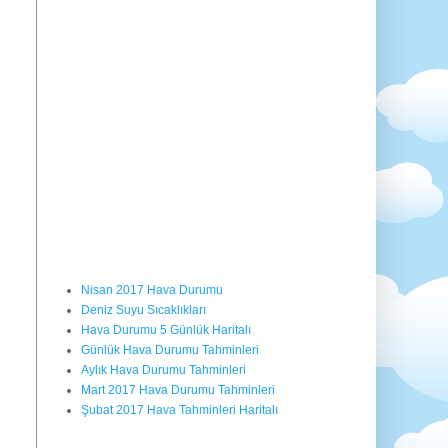
Nisan 2017 Hava Durumu
Deniz Suyu Sıcaklıkları
Hava Durumu 5 Günlük Haritalı
Günlük Hava Durumu Tahminleri
Aylık Hava Durumu Tahminleri
Mart 2017 Hava Durumu Tahminleri
Şubat 2017 Hava Tahminleri Haritalı