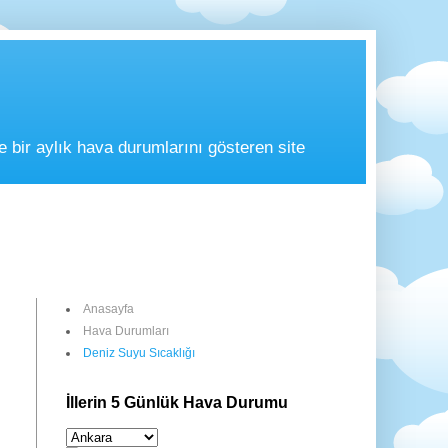
 bir aylık hava durumlarını gösteren site
Anasayfa
Hava Durumları
Deniz Suyu Sıcaklığı
İllerin 5 Günlük Hava Durumu