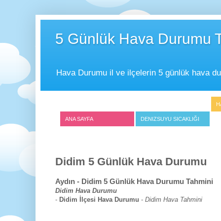
5 Günlük Hava Durumu T
Hava Durumu il ve ilçelerin 5 günlük hava du
H
ANA SAYFA
DENIZSUYU SICAKLIĞI
G
Didim 5 Günlük Hava Durumu
Aydın - Didim 5 Günlük Hava Durumu Tahmini
Didim Hava Durumu
-
Didim İlçesi Hava Durumu
-
Didim Hava Tahmini