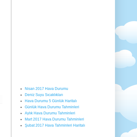
Nisan 2017 Hava Durumu
Deniz Suyu Sıcaklıkları
Hava Durumu 5 Günlük Haritalı
Günlük Hava Durumu Tahminleri
Aylık Hava Durumu Tahminleri
Mart 2017 Hava Durumu Tahminleri
Şubat 2017 Hava Tahminleri Haritalı