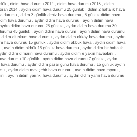
lük , didim hava durumu 2012 , didim hava durumu 2015 , didim
ran 2014 , aydın didim hava durumu 25 günlük , didim 2 haftalık hava
va durumu , didim 3 günlük deniz hava durumu , 5 günlük didim hava
didim hava durumu , aydın didim hava durumu , aydın didim hava
, aydın didim hava durumu 25 günlük , aydın didim hava durumu 30
 durumu 45 günlük , aydin didim hava durum , aydın didim hava durumu
n didim altınkum hava durumu , aydın didim akköy hava durumu , aydın
um hava durumu 15 günlük , aydın didim akbük hava , aydın didim hava
 , aydın didim akbük 15 günlük hava durumu , aydın didim bir haftalık
dın didim d marin hava durumu , aydın didim e yakın havaalanı ,
hava durumu 10 günlük , aydın didim hava durumu 7 günlük , aydın
k hava durumu , aydın didim pazar günü hava durumu , 15 günlük aydın
mu , aydın didim mavişehir hava durumu , aydın didim hava raporu ,
ini , aydın didim yarınki hava durumu , aydın didim yarın hava durumu ,