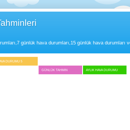
ahminleri
rumları,7 günlük hava durumları,15 günlük hava durumları ve
AVA DURUMU 5
ÜNLÜK
GÜNLÜK TAHMIN
AYLIK HAVA DURUMU