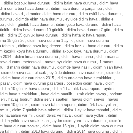
, didim bozbük hava durumu , didim balat hava durumu , didim hava
didim cumartesi hava durumu , didim hava durumu çarşamba , didim
 didim hava d , d marine didim hava durumu , didim eylül hava durumu ,
durumu , didimde ekim hava durumu , eylülde didim hava , didim e
teo , didim günlük hava durumu , didim gece hava durumu , didim hava
günlük , didim hava durumu 10 günlük , didim hava durumu 7 gün , didim
k , didim 25 günlük hava durumu , didim haftalık hava raporu ,
rumu 15 günlük , didim hava durumu 1 aylık , didim hava durumu
va tahmini , didimde hava kaç derece , didim kazıklı hava durumu , didim
im kazıklı koyu hava durumu , didim akbük koyu hava durumu , didim
ri 2014 , didim liman hava durumu , didim hava marina , didim marina
 hava durumu meteoroloji , mayıs ayı didim hava durumu , 1 mayıs
u , d marın didim hava durumu , didimde hava nasıl , didim nisan hava
idimde hava nasıl olacak , eylülde didimde hava nasıl olur , didimde
 didim hava durumu nisan 2015 , didim ortalama hava sıcaklıkları ,
azar , didim hava durumu pazartesi , poseidon didim hava , didim
didim 10 günlük hava raporu , didim 1 haftalık hava raporu , aydın
idim hava sıcaklıkları , hava didim saatlik , izmir didim havaş , bodrum
ri , havaş bodrum didim servis saatleri , havaş didim servis , havaş
ahmini 10 günlük , didim hava tahmin raporu , didim türk hava yolları ,
muz , didim 7 günlük hava tahmini , didim 1 aylık hava tahmini , didim
e havaalani var mi , didim deniz ve hava , didim hava yolları , didim
idim yıllık hava sıcaklıkları , aydın didim yarın hava durumu , didim'e
dim hava durumu zoover , didim hava 15 gün , 1 aylık didim hava durumu
hava tahmini , didim 2013 hava durumu , didim 2014 hava durumu , didim