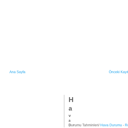
Ana Sayfa
Önceki Kayı
H
a
v
a
D
u
r
umu Tahminleri/
Hava Durumu
-
R