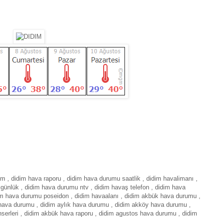
 , didim hava raporu , didim hava durumu saatlik , didim havalimanı ,
ünlük , didim hava durumu ntv , didim havaş telefon , didim hava
im hava durumu poseidon , didim havaalanı , didim akbük hava durumu ,
hava durumu , didim aylık hava durumu , didim akköy hava durumu ,
nserleri , didim akbük hava raporu , didim agustos hava durumu , didim