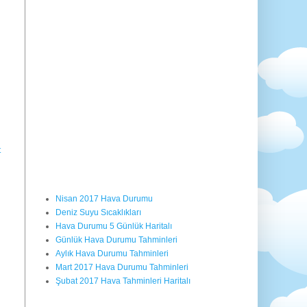
t
Nisan 2017 Hava Durumu
Deniz Suyu Sıcaklıkları
Hava Durumu 5 Günlük Haritalı
Günlük Hava Durumu Tahminleri
Aylık Hava Durumu Tahminleri
Mart 2017 Hava Durumu Tahminleri
Şubat 2017 Hava Tahminleri Haritalı