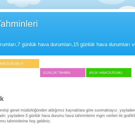
ahminleri
rumları,7 günlük hava durumları,15 günlük hava durumları ve
AVA DURUMU 5
ÜNLÜK
GÜNLÜK TAHMIN
AYLIK HAVA DURUMU
ük
oroloji genel müdürlüğünden aldığımız kaynaklara göre sunmaktayız. yaylader
r. yayladere 5 günlük hava durumu hava tahminlerini mgm verileri ile grafikl
mu tahminlerine hoş geldiniz.