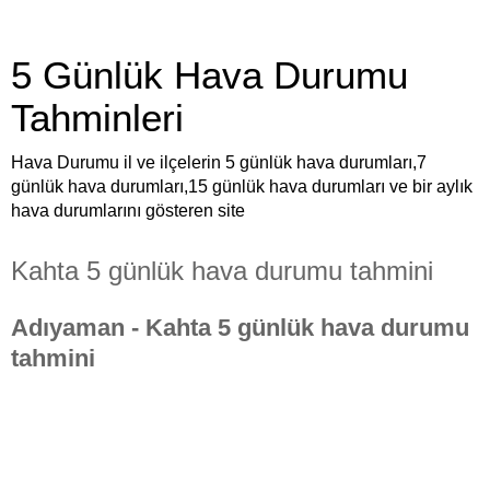
5 Günlük Hava Durumu
Tahminleri
Hava Durumu il ve ilçelerin 5 günlük hava durumları,7
günlük hava durumları,15 günlük hava durumları ve bir aylık
hava durumlarını gösteren site
Kahta 5 günlük hava durumu tahmini
Adıyaman - Kahta 5 günlük hava durumu
tahmini