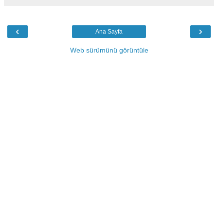
‹
›
Ana Sayfa
Web sürümünü görüntüle